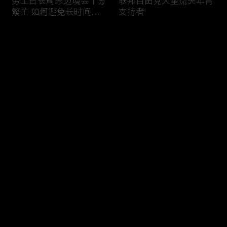
劳工日长周末边境会十分
联邦自由党大量流失年青
繁忙 如何避免长时间等
支持者
候
评论
您还没有登录，请先登录
加国三成华人曾遭到歧视
渥太华修订法例解决婴儿
登录
情况
奶粉短缺问题
最新评论
最热
/
最新
快来抢沙发～
今年大部份家庭返校购物
加国涉虛擬货币诈骗案越
消费会减少
来越来多