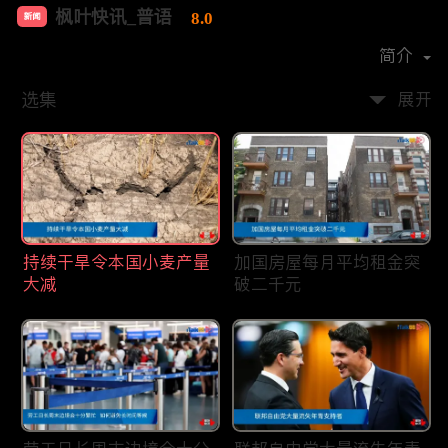
枫叶快讯_普语
8.0
新闻
首播时间：
2020-08
简介
选集
展开
持续干旱令本国小麦产量
加国房屋每月平均租金突
大减
破二千元