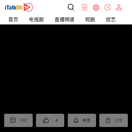
首页
电视剧
直播频道
短剧
综艺
电
北美
>
新闻
>
枫叶快讯_普语
评论
4
关注
分享