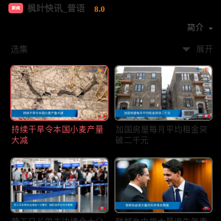
枫叶快讯_普语
8.0
新闻
首播时间：
2020-08
简介
选集
展开
持续干旱令本国小麦产量
加国房屋每月平均租金突
大减
破二千元