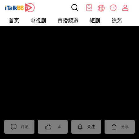
首页
电视剧
直播频道
短剧
综艺
电
北美
>
新闻
>
枫叶快讯_普语
评论
4
关注
分享