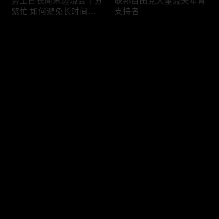
劳工日长周末边境会十分
联邦自由党大量流失年青
繁忙 如何避免长时间等
支持者
候
评论
您还没有登录，请先登录
加国三成华人曾遭到歧视
渥太华修订法例解决婴儿
登录
情况
奶粉短缺问题
最新评论
最热
/
最新
快来抢沙发～
今年大部份家庭返校购物
加国涉虛擬货币诈骗案越
消费会减少
来越来多