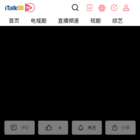
首页
电视剧
直播频道
短剧
综艺
电
北美
>
新闻
>
枫叶快讯_普语
评论
4
关注
分享