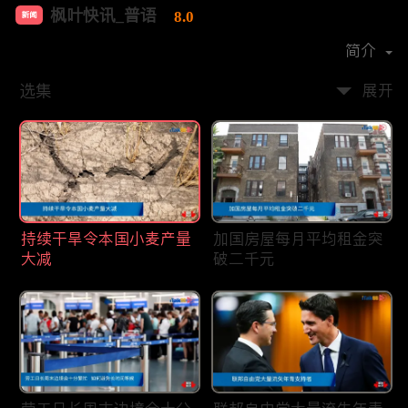
枫叶快讯_普语
8.0
新闻
首播时间：
2020-08
简介
选集
展开
持续干旱令本国小麦产量
加国房屋每月平均租金突
大减
破二千元