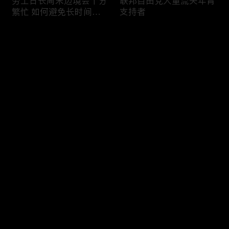
劳工日长周末边境会十分
联邦自由党大量流失年青
繁忙 如何避免长时间等
支持者
候
评论
您还没有登录，请先登录
加国三成华人曾遭到歧视
渥太华修订法例解决婴儿
登录
情况
奶粉短缺问题
最新评论
最热
/
最新
快来抢沙发～
今年大部份家庭返校购物
加国涉虛擬货币诈骗案越
消费会减少
来越来多