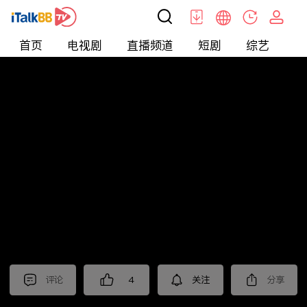
首页
电视剧
直播频道
短剧
综艺
电
北美
>
新闻
>
枫叶快讯_普语
评论
4
关注
分享