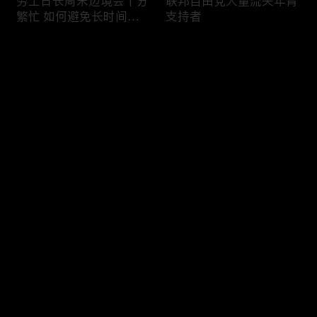
劳工日长周末边境会十分
联邦自由党大量流失年青
繁忙 如何避免长时间等
支持者
候
评论
您还没有登录，请先登录
加国三成华人曾遭到歧视
渥太华修订法例解决婴儿
登录
情况
奶粉短缺问题
最新评论
最热
/
最新
快来抢沙发～
今年大部份家庭返校购物
加国涉虛擬货币诈骗案越
消费会减少
来越来多