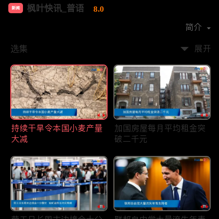
枫叶快讯_普语
8.0
新闻
首播时间：
2020-08
简介
选集
展开
持续干旱令本国小麦产量
加国房屋每月平均租金突
大减
破二千元