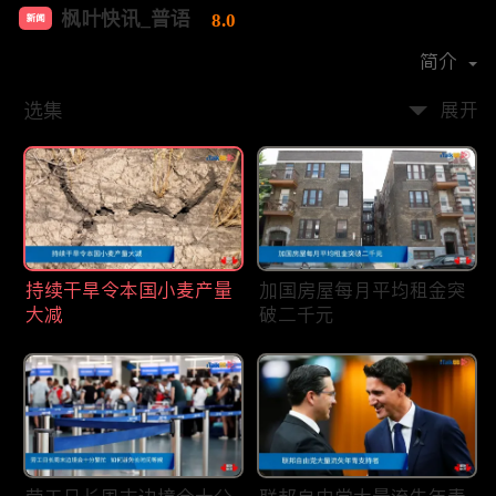
枫叶快讯_普语
8.0
新闻
首播时间：
2020-08
简介
选集
展开
持续干旱令本国小麦产量
加国房屋每月平均租金突
大减
破二千元