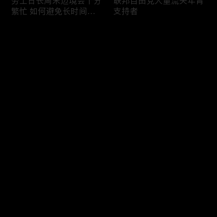
劳工日长周末边境会十分
联邦自由党大量流失年青
繁忙 如何避免长时间等
支持者
候
评论
您还没有登录，请先登录
加国三成华人曾遭到歧视
渥太华修订法例解决婴儿
登录
情况
奶粉短缺问题
最新评论
最热
/
最新
快来抢沙发～
今年大部份家庭返校购物
加国涉虛擬货币诈骗案越
消费会减少
来越来多