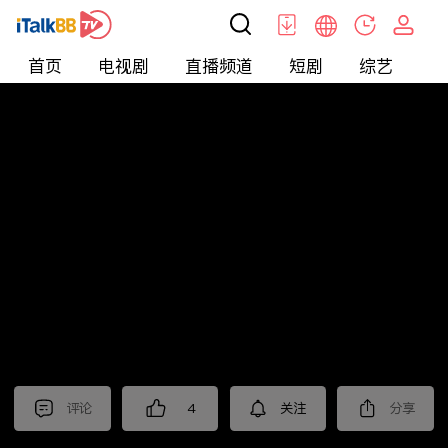
首页
电视剧
直播频道
短剧
综艺
电
北美
>
新闻
>
枫叶快讯_普语
评论
4
关注
分享