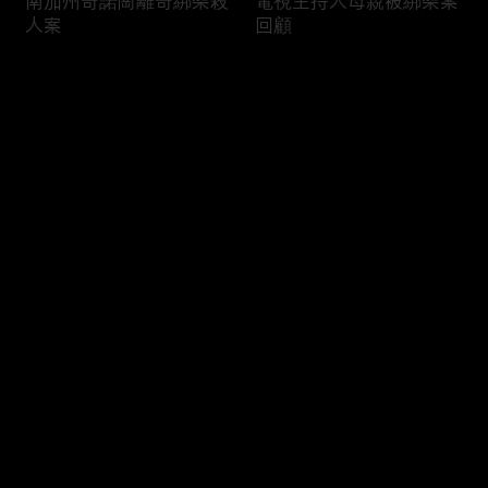
南加州奇諾崗離奇綁架殺
電視主持人母親被綁架案
人案
回顧
评论
您还没有登录，请先登录
俄亥俄聯邦參衆議員的家
中國男子在美國找代孕的
登录
族之爭
大麻煩
最新评论
最热
/
最新
快来抢沙发～
福奇聽證會的背景和法律
首都華盛頓倒影池之爭持
問題
續發酵