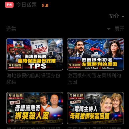
今日话题
8.0
新闻
首播时间：
2020-03
简介
选集
展开
海地移民的臨時保護身份
密西根州初選左翼勝利的
終結
原因