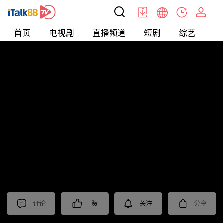
首页
电视剧
直播频道
短剧
综艺
电
北美
>
新闻
>
今日话题
评论
赞
关注
分享