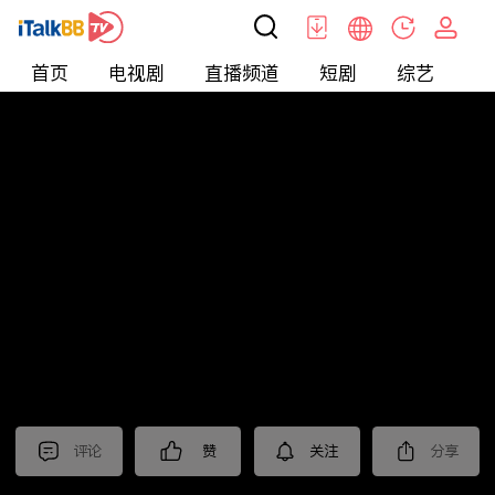
首页
电视剧
直播频道
短剧
综艺
电
北美
>
新闻
>
今日话题
评论
赞
关注
分享