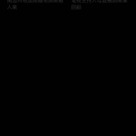
南加州奇諾崗離奇綁架殺
電視主持人母親被綁架案
人案
回顧
评论
您还没有登录，请先登录
俄亥俄聯邦參衆議員的家
中國男子在美國找代孕的
登录
族之爭
大麻煩
最新评论
最热
/
最新
快来抢沙发～
福奇聽證會的背景和法律
首都華盛頓倒影池之爭持
問題
續發酵