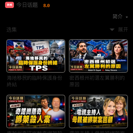
今日话题
8.0
新闻
首播时间：
2020-03
简介
选集
展开
海地移民的臨時保護身份
密西根州初選左翼勝利的
終結
原因