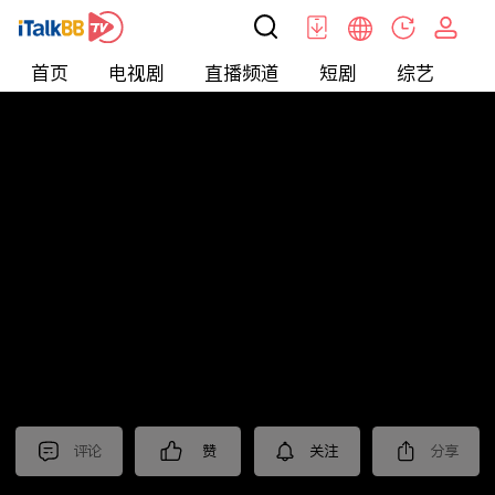
首页
电视剧
直播频道
短剧
综艺
电
北美
>
新闻
>
今日话题
评论
赞
关注
分享