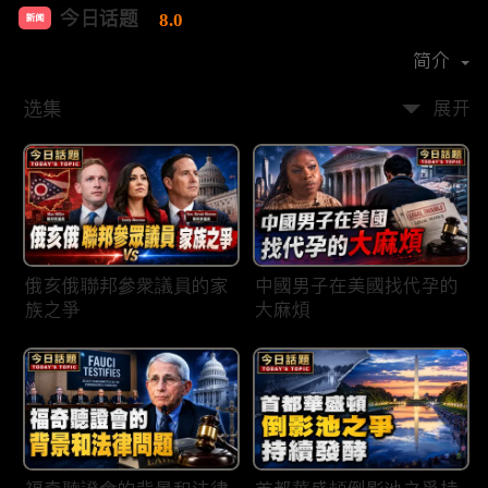
今日话题
8.0
新闻
首播时间：
2020-03
简介
选集
展开
俄亥俄聯邦參衆議員的家
中國男子在美國找代孕的
族之爭
大麻煩