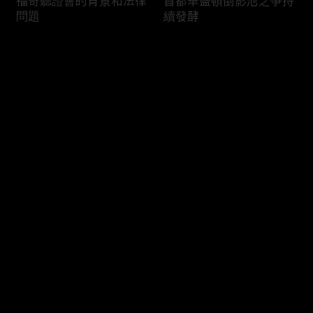
福奇聽證會的背景和法律
首都華盛頓倒影池之爭持
問題
續發酵
评论
您还没有登录，请先登录
司法部長提名人參議院受
國際足協的股權計劃面臨
登录
阻
反彈
最新评论
最热
/
最新
快来抢沙发～
國會關於永久夏令時的法
美國的老人照顧花費和遺
案
產