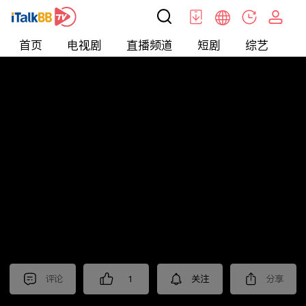
首页
电视剧
直播频道
短剧
综艺
电
北美
>
新闻
>
今日话题
评论
1
关注
分享