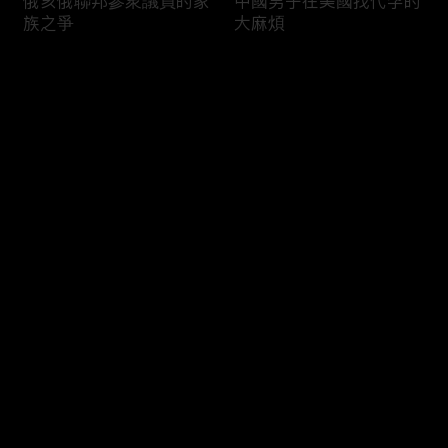
俄亥俄聯邦參衆議員的家
中國男子在美國找代孕的
族之爭
大麻煩
评论
您还没有登录，请先登录
福奇聽證會的背景和法律
首都華盛頓倒影池之爭持
登录
問題
續發酵
最新评论
最热
/
最新
快来抢沙发～
司法部長提名人參議院受
國際足協的股權計劃面臨
阻
反彈