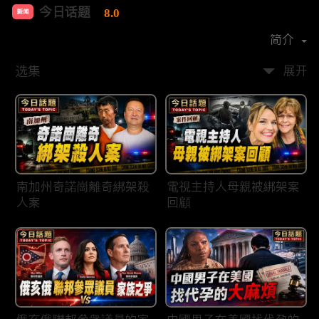
今日话题
8.0
新闻
首播时间：
2020-03
简介
选集
展开
南加州奇諾崗離奇綁架殺
電視主持人母親被綁架案
人案
回顧