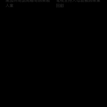
南加州奇諾崗離奇綁架殺
電視主持人母親被綁架案
人案
回顧
评论
您还没有登录，请先登录
俄亥俄聯邦參衆議員的家
中國男子在美國找代孕的
登录
族之爭
大麻煩
最新评论
最热
/
最新
快来抢沙发～
福奇聽證會的背景和法律
首都華盛頓倒影池之爭持
問題
續發酵