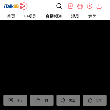
首页
电视剧
直播频道
短剧
综艺
电
北美
>
新闻
>
今日话题
评论
赞
关注
分享