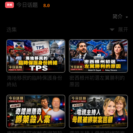
今日话题
8.0
新闻
首播时间：
2020-03
简介
选集
展开
海地移民的臨時保護身份
密西根州初選左翼勝利的
終結
原因