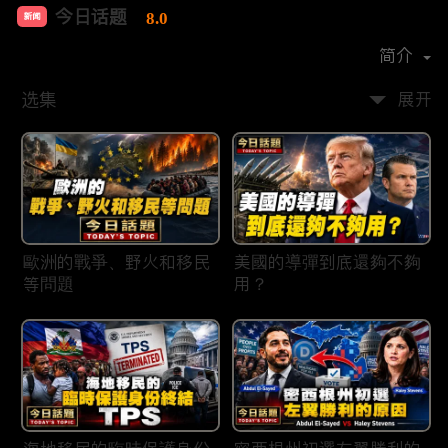
今日话题
8.0
新闻
首播时间：
2020-03
简介
选集
展开
歐洲的戰爭、野火和移民
美國的導彈到底還夠不夠
等問題
用？