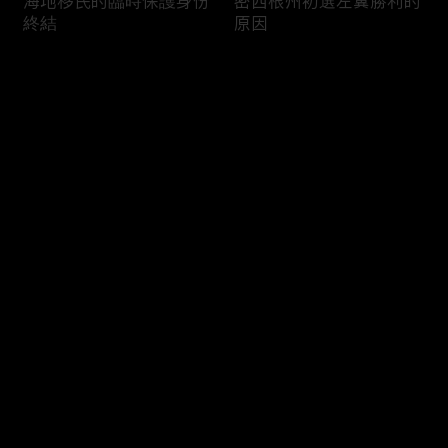
海地移民的臨時保護身份
密西根州初選左翼勝利的
終結
原因
评论
您还没有登录，请先登录
南加州奇諾崗離奇綁架殺
電視主持人母親被綁架案
登录
人案
回顧
最新评论
最热
/
最新
快来抢沙发～
俄亥俄聯邦參衆議員的家
中國男子在美國找代孕的
族之爭
大麻煩