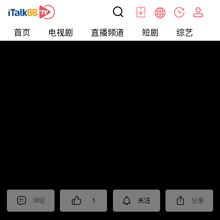
首页
电视剧
直播频道
短剧
综艺
电
北美
>
新闻
>
今日话题
评论
1
关注
分享