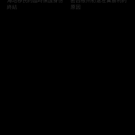
海地移民的臨時保護身份
密西根州初選左翼勝利的
終結
原因
评论
您还没有登录，请先登录
南加州奇諾崗離奇綁架殺
電視主持人母親被綁架案
登录
人案
回顧
最新评论
最热
/
最新
快来抢沙发～
俄亥俄聯邦參衆議員的家
中國男子在美國找代孕的
族之爭
大麻煩