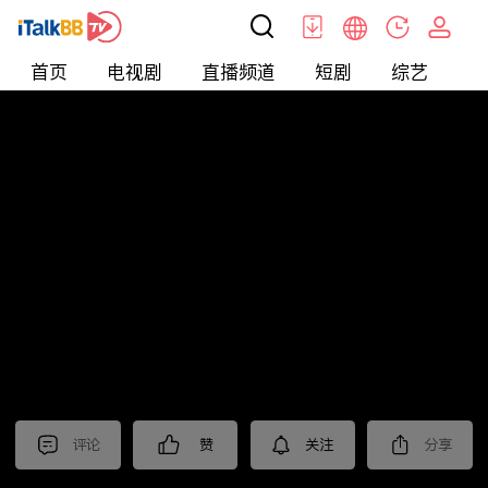
首页
电视剧
直播频道
短剧
综艺
电
北美
>
新闻
>
今日话题
评论
赞
关注
分享