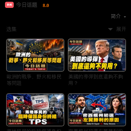
今日话题
8.0
新闻
首播时间：
2020-03
简介
选集
展开
歐洲的戰爭、野火和移民
美國的導彈到底還夠不夠
等問題
用？