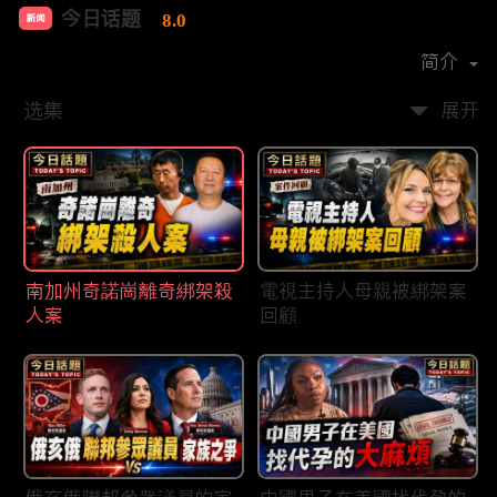
今日话题
8.0
新闻
首播时间：
2020-03
简介
选集
展开
南加州奇諾崗離奇綁架殺
電視主持人母親被綁架案
人案
回顧