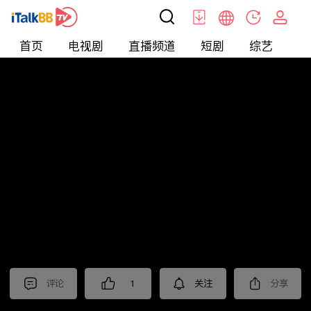
首页
电视剧
直播频道
短剧
综艺
电
北美
>
新闻
>
今日话题
评论
1
关注
分享