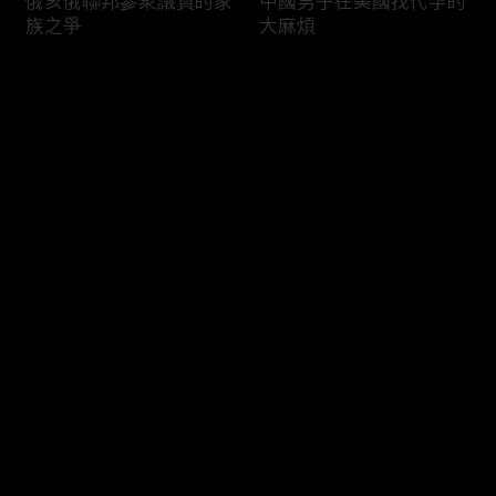
俄亥俄聯邦參衆議員的家
中國男子在美國找代孕的
族之爭
大麻煩
评论
您还没有登录，请先登录
福奇聽證會的背景和法律
首都華盛頓倒影池之爭持
登录
問題
續發酵
最新评论
最热
/
最新
快来抢沙发～
司法部長提名人參議院受
國際足協的股權計劃面臨
阻
反彈