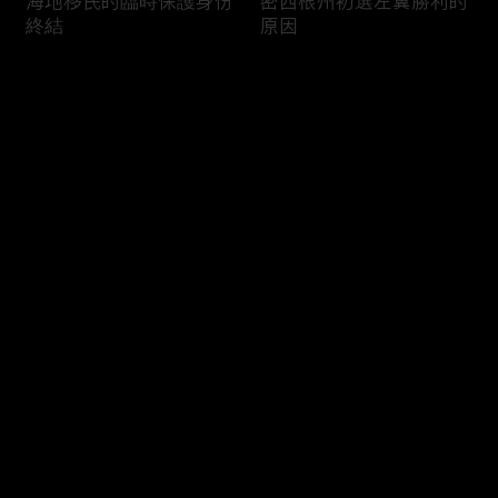
海地移民的臨時保護身份
密西根州初選左翼勝利的
終結
原因
评论
您还没有登录，请先登录
南加州奇諾崗離奇綁架殺
電視主持人母親被綁架案
登录
人案
回顧
最新评论
最热
/
最新
快来抢沙发～
俄亥俄聯邦參衆議員的家
中國男子在美國找代孕的
族之爭
大麻煩