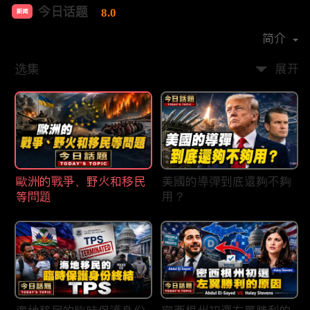
今日话题
8.0
新闻
首播时间：
2020-03
简介
选集
展开
歐洲的戰爭、野火和移民
美國的導彈到底還夠不夠
等問題
用？