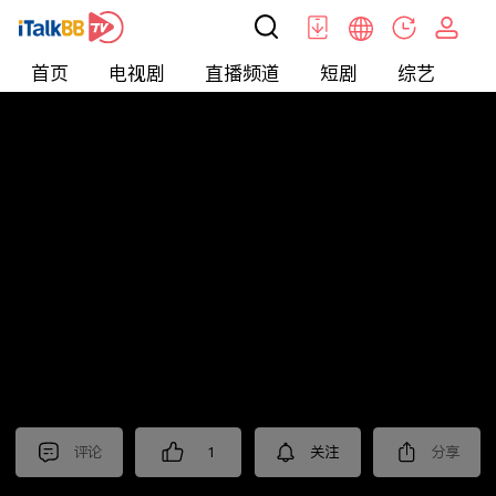
首页
电视剧
直播频道
短剧
综艺
电
北美
>
新闻
>
今日话题
评论
1
关注
分享