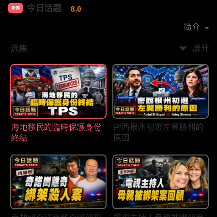
今日话题
8.0
新闻
首播时间：
2020-03
简介
选集
展开
海地移民的臨時保護身份
密西根州初選左翼勝利的
終結
原因