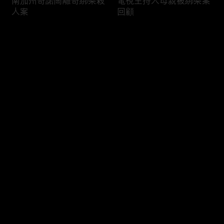
南加州奇諾崗離奇綁架殺
電視主持人母親被綁架案
人案
回顧
评论
您还没有登录，请先登录
俄亥俄聯邦參衆議員的家
中國男子在美國找代孕的
登录
族之爭
大麻煩
最新评论
最热
/
最新
快来抢沙发～
福奇聽證會的背景和法律
首都華盛頓倒影池之爭持
問題
續發酵