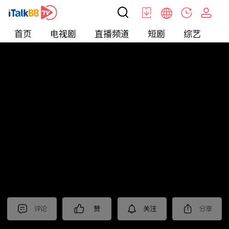
首页
电视剧
直播频道
短剧
综艺
电
北美
>
新闻
>
今日话题
评论
赞
关注
分享