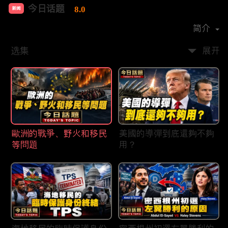
今日话题
8.0
新闻
首播时间：
2020-03
简介
选集
展开
歐洲的戰爭、野火和移民
美國的導彈到底還夠不夠
等問題
用？