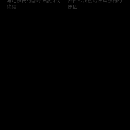
海地移民的臨時保護身份
密西根州初選左翼勝利的
終結
原因
评论
您还没有登录，请先登录
南加州奇諾崗離奇綁架殺
電視主持人母親被綁架案
登录
人案
回顧
最新评论
最热
/
最新
快来抢沙发～
俄亥俄聯邦參衆議員的家
中國男子在美國找代孕的
族之爭
大麻煩