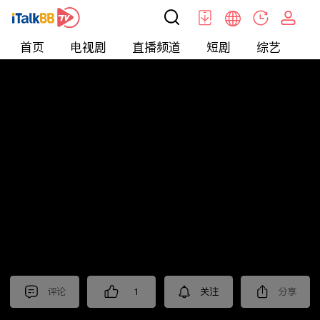
首页
电视剧
直播频道
短剧
综艺
电
北美
>
新闻
>
今日话题
评论
1
关注
分享