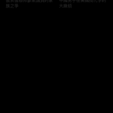
俄亥俄聯邦參衆議員的家
中國男子在美國找代孕的
族之爭
大麻煩
评论
您还没有登录，请先登录
福奇聽證會的背景和法律
首都華盛頓倒影池之爭持
登录
問題
續發酵
最新评论
最热
/
最新
快来抢沙发～
司法部長提名人參議院受
國際足協的股權計劃面臨
阻
反彈