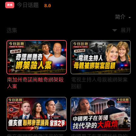
今日话题
8.0
新闻
首播时间：
2020-03
简介
选集
展开
南加州奇諾崗離奇綁架殺
電視主持人母親被綁架案
人案
回顧