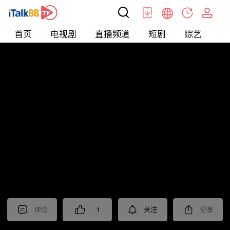
首页
电视剧
直播频道
短剧
综艺
电
北美
>
新闻
>
今日话题
评论
1
关注
分享