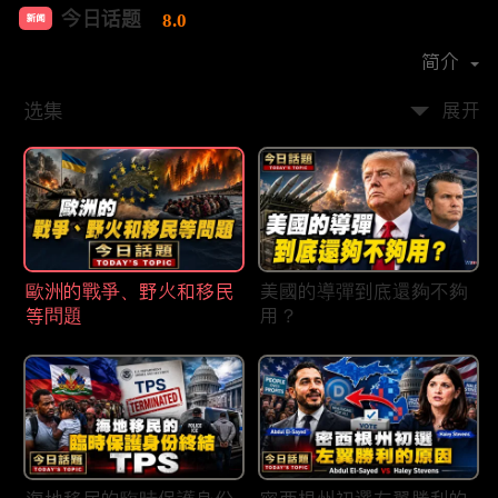
今日话题
8.0
新闻
首播时间：
2020-03
简介
选集
展开
歐洲的戰爭、野火和移民
美國的導彈到底還夠不夠
等問題
用？