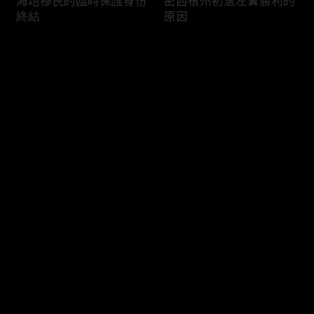
海地移民的臨時保護身份
密西根州初選左翼勝利的
終結
原因
评论
您还没有登录，请先登录
南加州奇諾崗離奇綁架殺
電視主持人母親被綁架案
登录
人案
回顧
最新评论
最热
/
最新
快来抢沙发～
俄亥俄聯邦參衆議員的家
中國男子在美國找代孕的
族之爭
大麻煩