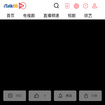
首页
电视剧
直播频道
短剧
综艺
电
北美
>
新闻
>
今日话题
评论
1
关注
分享