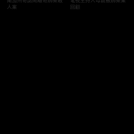
南加州奇諾崗離奇綁架殺
電視主持人母親被綁架案
人案
回顧
评论
您还没有登录，请先登录
俄亥俄聯邦參衆議員的家
中國男子在美國找代孕的
登录
族之爭
大麻煩
最新评论
最热
/
最新
快来抢沙发～
福奇聽證會的背景和法律
首都華盛頓倒影池之爭持
問題
續發酵