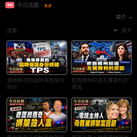
今日话题
8.0
新闻
首播时间：
2020-03
简介
选集
展开
海地移民的臨時保護身份
密西根州初選左翼勝利的
終結
原因