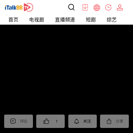
首页
电视剧
直播频道
短剧
综艺
电
北美
>
新闻
>
今日话题
评论
1
关注
分享