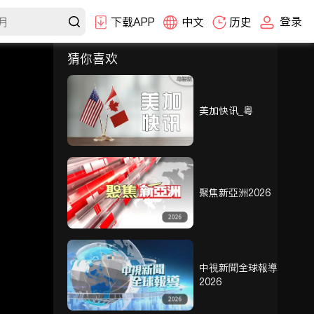
登录
下载APP
中文
历史
猜你喜欢
选集
歐洲的戰爭、野
火和移民等問題
美加快讯_粤
美國的導彈到底
還夠不夠用？
海地移民的臨時
聚焦新亞洲2026
保護身份終結
密西根州初選左
翼勝利的原因
中視新聞全球報導
南加州奇諾崗離
2026
奇綁架殺人案