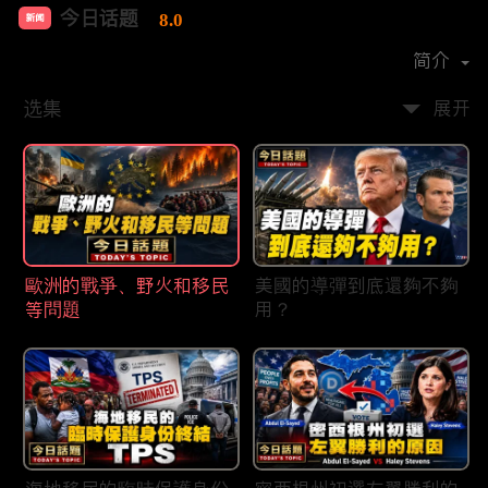
今日话题
8.0
新闻
首播时间：
2020-03
简介
选集
展开
歐洲的戰爭、野火和移民
美國的導彈到底還夠不夠
等問題
用？