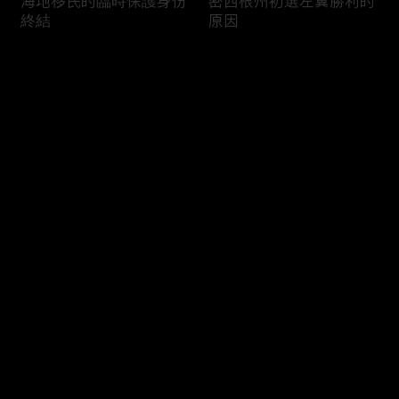
海地移民的臨時保護身份
密西根州初選左翼勝利的
終結
原因
评论
您还没有登录，请先登录
南加州奇諾崗離奇綁架殺
電視主持人母親被綁架案
登录
人案
回顧
最新评论
最热
/
最新
快来抢沙发～
俄亥俄聯邦參衆議員的家
中國男子在美國找代孕的
族之爭
大麻煩