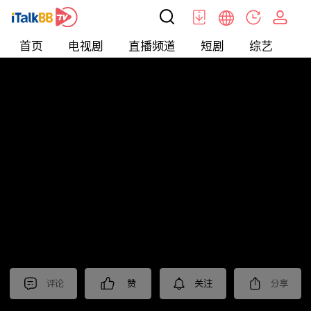
首页
电视剧
直播频道
短剧
综艺
电
北美
>
新闻
>
今日话题
评论
赞
关注
分享