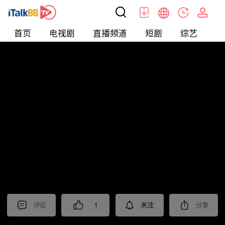
首页
电视剧
直播频道
短剧
综艺
电
北美
>
新闻
>
今日话题
评论
1
关注
分享