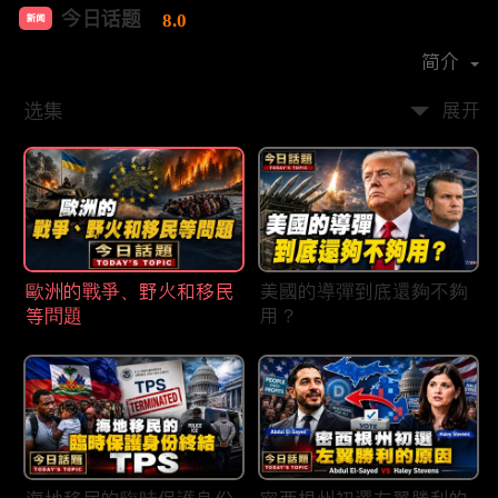
今日话题
8.0
新闻
首播时间：
2020-03
简介
选集
展开
歐洲的戰爭、野火和移民
美國的導彈到底還夠不夠
等問題
用？