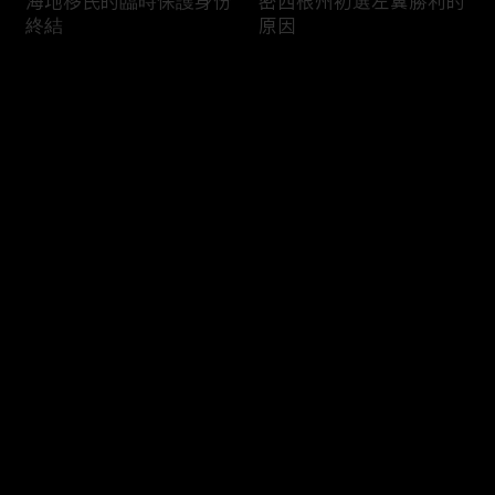
海地移民的臨時保護身份
密西根州初選左翼勝利的
終結
原因
评论
您还没有登录，请先登录
南加州奇諾崗離奇綁架殺
電視主持人母親被綁架案
登录
人案
回顧
最新评论
最热
/
最新
快来抢沙发～
俄亥俄聯邦參衆議員的家
中國男子在美國找代孕的
族之爭
大麻煩