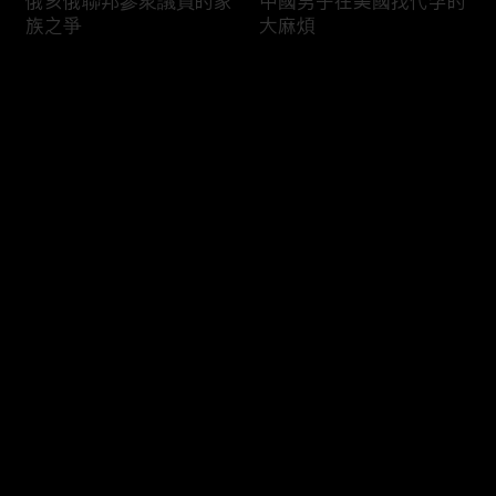
俄亥俄聯邦參衆議員的家
中國男子在美國找代孕的
族之爭
大麻煩
评论
您还没有登录，请先登录
福奇聽證會的背景和法律
首都華盛頓倒影池之爭持
登录
問題
續發酵
最新评论
最热
/
最新
快来抢沙发～
司法部長提名人參議院受
國際足協的股權計劃面臨
阻
反彈