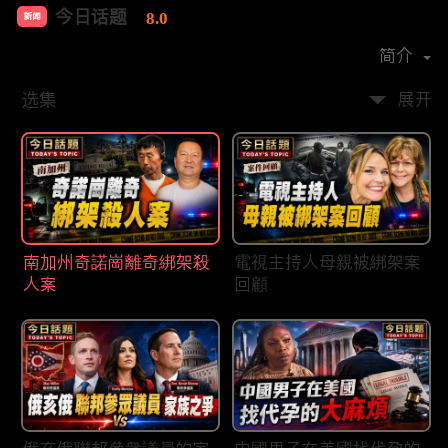
今日话题
8.0
新闻
首播时间：
2020-03
简介
选集
展开
南加州奇諾崗離奇綁架殺
電視主持人母親被綁架案
人案
回顧