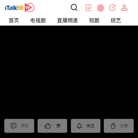
首页
电视剧
直播频道
短剧
综艺
电
北美
>
新闻
>
今日话题
评论
赞
关注
分享