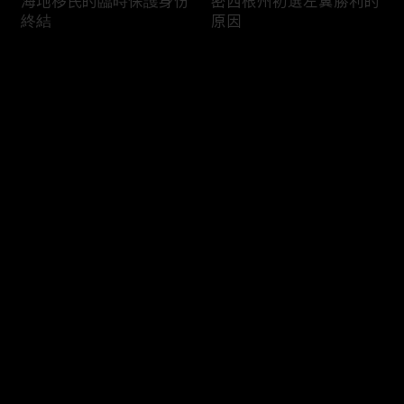
海地移民的臨時保護身份
密西根州初選左翼勝利的
終結
原因
评论
您还没有登录，请先登录
南加州奇諾崗離奇綁架殺
電視主持人母親被綁架案
登录
人案
回顧
最新评论
最热
/
最新
快来抢沙发～
俄亥俄聯邦參衆議員的家
中國男子在美國找代孕的
族之爭
大麻煩