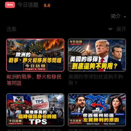
今日话题
8.0
News
首播时间：
2020-03
简介
选集
展开
歐洲的戰爭、野火和移民
美國的導彈到底還夠不夠
等問題
用？