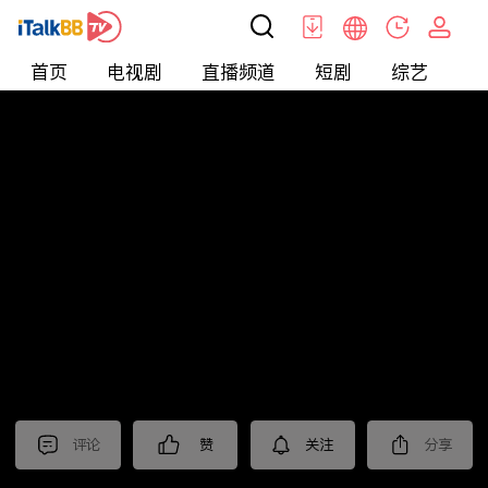
首页
电视剧
直播频道
短剧
综艺
电
北美
>
News
>
今日话题
评论
赞
关注
分享