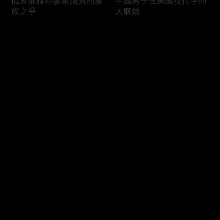
俄亥俄聯邦參衆議員的家
中國男子在美國找代孕的
族之爭
大麻煩
评论
您还没有登录，请先登录
福奇聽證會的背景和法律
首都華盛頓倒影池之爭持
登录
問題
續發酵
最新评论
最热
/
最新
快来抢沙发～
司法部長提名人參議院受
國際足協的股權計劃面臨
阻
反彈