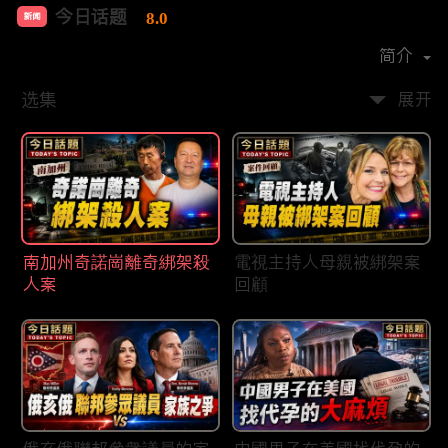
今日话题
8.0
新闻
首播时间：
2020-03
简介
选集
展开
南加州奇諾崗離奇綁架殺
電視主持人母親被綁架案
人案
回顧