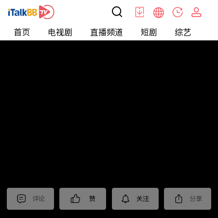
首页
电视剧
直播频道
短剧
综艺
电
北美
>
新闻
>
今日话题
评论
赞
关注
分享