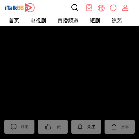
首页
电视剧
直播频道
短剧
综艺
电
北美
>
新闻
>
今日话题
评论
赞
关注
分享