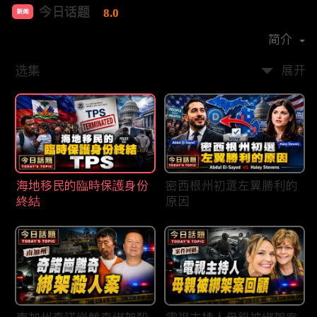
今日话题
8.0
新闻
首播时间：
2020-03
简介
选集
展开
海地移民的臨時保護身份
密西根州初選左翼勝利的
終結
原因