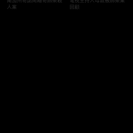
南加州奇諾崗離奇綁架殺
電視主持人母親被綁架案
人案
回顧
评论
您还没有登录，请先登录
俄亥俄聯邦參衆議員的家
中國男子在美國找代孕的
登录
族之爭
大麻煩
最新评论
最热
/
最新
快来抢沙发～
福奇聽證會的背景和法律
首都華盛頓倒影池之爭持
問題
續發酵