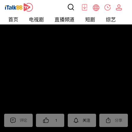
首页
电视剧
直播频道
短剧
综艺
电
北美
>
新闻
>
今日话题
评论
1
关注
分享