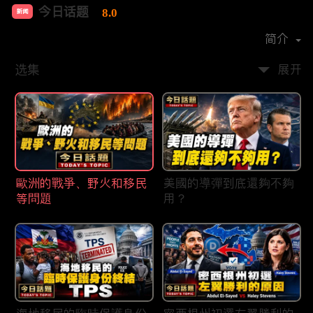
今日话题
8.0
新闻
首播时间：
2020-03
简介
选集
展开
歐洲的戰爭、野火和移民
美國的導彈到底還夠不夠
等問題
用？