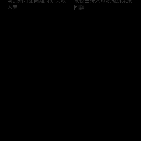
南加州奇諾崗離奇綁架殺
電視主持人母親被綁架案
人案
回顧
评论
您还没有登录，请先登录
俄亥俄聯邦參衆議員的家
中國男子在美國找代孕的
登录
族之爭
大麻煩
最新评论
最热
/
最新
快来抢沙发～
福奇聽證會的背景和法律
首都華盛頓倒影池之爭持
問題
續發酵