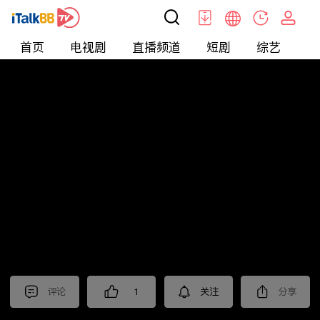
首页
电视剧
直播频道
短剧
综艺
电
北美
>
新闻
>
今日话题
评论
1
关注
分享