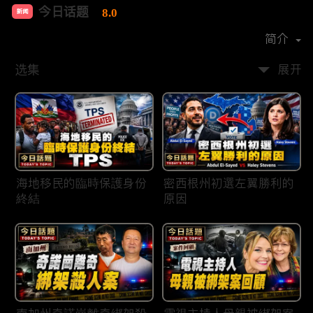
今日话题
8.0
新闻
首播时间：
2020-03
简介
选集
展开
海地移民的臨時保護身份
密西根州初選左翼勝利的
終結
原因