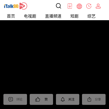
首页
电视剧
直播频道
短剧
综艺
电
北美
>
美食
>
台灣1001個故事2022
评论
赞
关注
分享