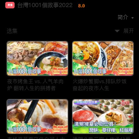
台灣1001個故事2022
8.0
美食
首播时间：
2019-12
简介
选集
展开
夜市烤鱼王 vs. 人气羊肉
火爆炒蟹脚vs.排队炒饭
炉 翻转人生的拼搏者
奋起的夜市人生