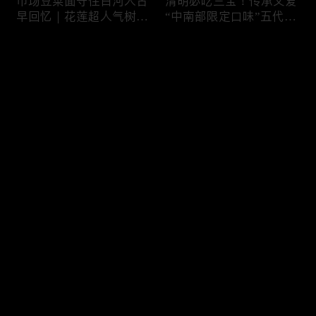
市场豆菜面守住白河人古
清明必吃三宝！传承父爱
早回忆｜花莲超人气树下
“中南部限定口味”五代润
面店想吃得起早｜兄妹档
饼摊、靠“草仔粿”还债翻
创新传统味瓠瓜煎包
身、现蒸现做“红龟粿”早
评论
餐
您还没有登录，请先登录
锅气十足！掌勺头家煎台
玉泽演 狂嗑“台湾味”！日
登录
前俐落身手被封“会跳舞
卖千碗红面线、国民点心
的炒饭”、独特“炒面饭”
咸酥鸡+烤香肠涮嘴过瘾
绝配混搭饱足感up
最新评论
最热
/
最新
快来抢沙发～
传统大饼灵魂“咸鸭蛋”融
在地传统早餐就爱这味！
合西式蛋糕“温润不腻
台中炒面淋辣酱续汤免
口”！古早味蛋黄酥、无
费、半熟蛋搭满满酸菜、
油蛋糕连刁嘴老饕都爱
质朴海味全收进这碗虱目