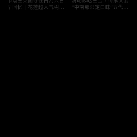
市场豆菜面守住白河人古
清明必吃三宝！传承父爱
早回忆｜花莲超人气树下
“中南部限定口味”五代润
面店想吃得起早｜兄妹档
饼摊、靠“草仔粿”还债翻
创新传统味瓠瓜煎包
身、现蒸现做“红龟粿”早
评论
餐
您还没有登录，请先登录
锅气十足！掌勺头家煎台
玉泽演 狂嗑“台湾味”！日
登录
前俐落身手被封“会跳舞
卖千碗红面线、国民点心
的炒饭”、独特“炒面饭”
咸酥鸡+烤香肠涮嘴过瘾
绝配混搭饱足感up
最新评论
最热
/
最新
快来抢沙发～
传统大饼灵魂“咸鸭蛋”融
在地传统早餐就爱这味！
合西式蛋糕“温润不腻
台中炒面淋辣酱续汤免
口”！古早味蛋黄酥、无
费、半熟蛋搭满满酸菜、
油蛋糕连刁嘴老饕都爱
质朴海味全收进这碗虱目