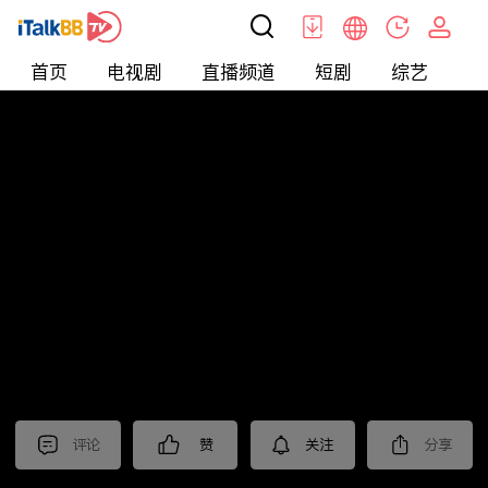
首页
电视剧
直播频道
短剧
综艺
电
北美
>
美食
>
台灣1001個故事2022
评论
赞
关注
分享