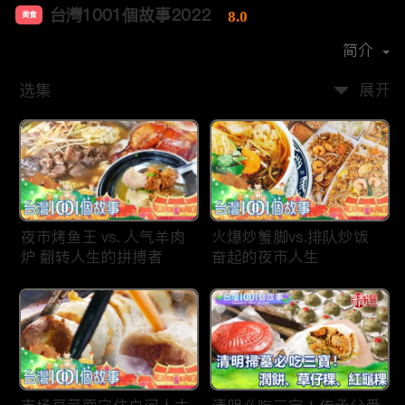
台灣1001個故事2022
8.0
美食
首播时间：
2019-12
简介
选集
展开
夜市烤鱼王 vs. 人气羊肉
火爆炒蟹脚vs.排队炒饭
炉 翻转人生的拼搏者
奋起的夜市人生