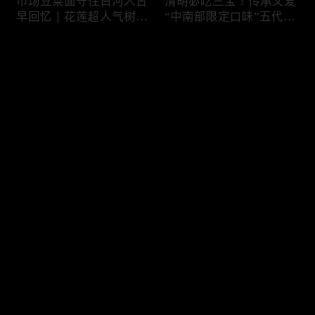
市场豆菜面守住白河人古
清明必吃三宝！传承父爱
早回忆｜花莲超人气树下
“中南部限定口味”五代润
面店想吃得起早｜兄妹档
饼摊、靠“草仔粿”还债翻
创新传统味瓠瓜煎包
身、现蒸现做“红龟粿”早
评论
餐
您还没有登录，请先登录
锅气十足！掌勺头家煎台
玉泽演 狂嗑“台湾味”！日
登录
前俐落身手被封“会跳舞
卖千碗红面线、国民点心
的炒饭”、独特“炒面饭”
咸酥鸡+烤香肠涮嘴过瘾
绝配混搭饱足感up
最新评论
最热
/
最新
快来抢沙发～
传统大饼灵魂“咸鸭蛋”融
在地传统早餐就爱这味！
合西式蛋糕“温润不腻
台中炒面淋辣酱续汤免
口”！古早味蛋黄酥、无
费、半熟蛋搭满满酸菜、
油蛋糕连刁嘴老饕都爱
质朴海味全收进这碗虱目