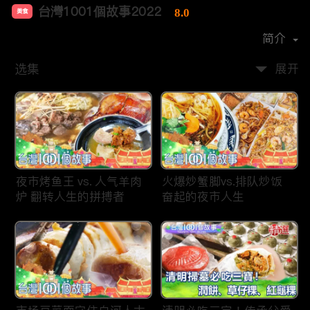
台灣1001個故事2022
8.0
美食
首播时间：
2019-12
简介
选集
展开
夜市烤鱼王 vs. 人气羊肉
火爆炒蟹脚vs.排队炒饭
炉 翻转人生的拼搏者
奋起的夜市人生