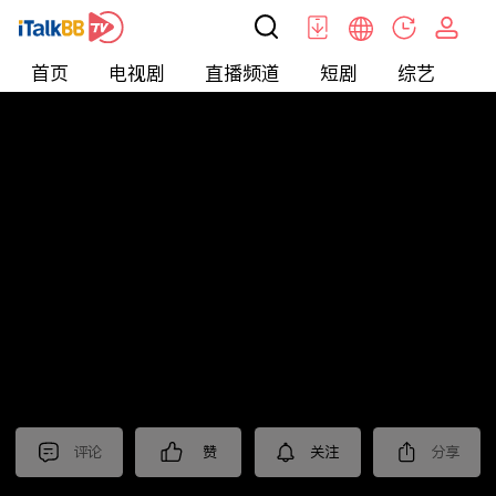
首页
电视剧
直播频道
短剧
综艺
电
北美
>
美食
>
台灣1001個故事2022
评论
赞
关注
分享