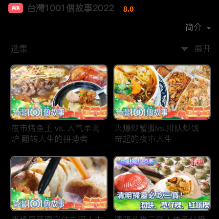
台灣1001個故事2022
8.0
美食
首播时间：
2019-12
简介
选集
展开
夜市烤鱼王 vs. 人气羊肉
火爆炒蟹脚vs.排队炒饭
炉 翻转人生的拼搏者
奋起的夜市人生