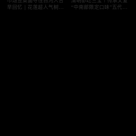
市场豆菜面守住白河人古
清明必吃三宝！传承父爱
早回忆｜花莲超人气树下
“中南部限定口味”五代润
面店想吃得起早｜兄妹档
饼摊、靠“草仔粿”还债翻
创新传统味瓠瓜煎包
身、现蒸现做“红龟粿”早
评论
餐
您还没有登录，请先登录
锅气十足！掌勺头家煎台
玉泽演 狂嗑“台湾味”！日
登录
前俐落身手被封“会跳舞
卖千碗红面线、国民点心
的炒饭”、独特“炒面饭”
咸酥鸡+烤香肠涮嘴过瘾
绝配混搭饱足感up
最新评论
最热
/
最新
快来抢沙发～
传统大饼灵魂“咸鸭蛋”融
在地传统早餐就爱这味！
合西式蛋糕“温润不腻
台中炒面淋辣酱续汤免
口”！古早味蛋黄酥、无
费、半熟蛋搭满满酸菜、
油蛋糕连刁嘴老饕都爱
质朴海味全收进这碗虱目