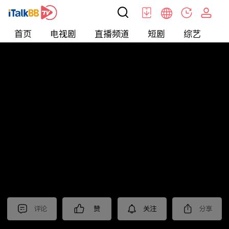
首页
电视剧
直播频道
短剧
综艺
电
北美
>
美食
>
台灣1001個故事2022
评论
赞
关注
分享