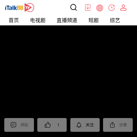
首页
电视剧
直播频道
短剧
综艺
电
北美
>
美食
>
台灣1001個故事2022
评论
1
关注
分享