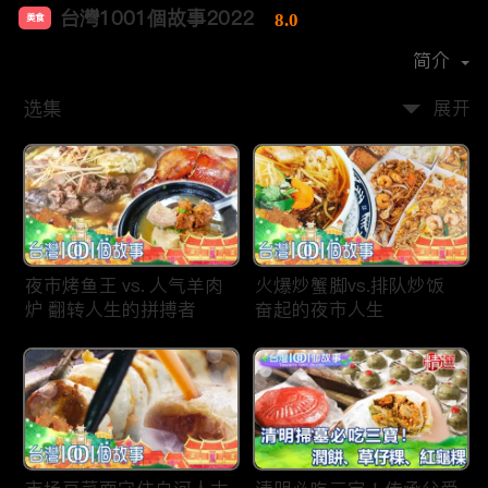
台灣1001個故事2022
8.0
美食
首播时间：
2019-12
简介
选集
展开
夜市烤鱼王 vs. 人气羊肉
火爆炒蟹脚vs.排队炒饭
炉 翻转人生的拼搏者
奋起的夜市人生