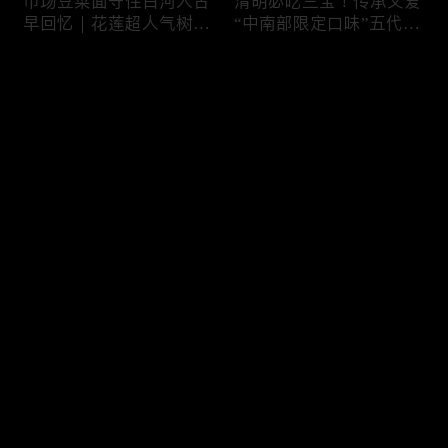
市场豆菜面守住白河人古
清明必吃三宝！传承父爱
早回忆｜花莲超人气树下
“中南部限定口味”五代润
面店想吃得起早｜兄妹档
饼摊、靠“草仔粿”还债翻
创新传统味瓠瓜煎包
身、现蒸现做“红龟粿”早
评论
餐
您还没有登录，请先登录
锅气十足！掌勺头家煎台
玉泽演 狂嗑“台湾味”！日
登录
前俐落身手被封“会跳舞
卖千碗红面线、国民点心
的炒饭”、独特“炒面饭”
咸酥鸡+烤香肠涮嘴过瘾
绝配混搭饱足感up
最新评论
最热
/
最新
快来抢沙发～
传统大饼灵魂“咸鸭蛋”融
在地传统早餐就爱这味！
合西式蛋糕“温润不腻
台中炒面淋辣酱续汤免
口”！古早味蛋黄酥、无
费、半熟蛋搭满满酸菜、
油蛋糕连刁嘴老饕都爱
质朴海味全收进这碗虱目