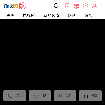
首页
电视剧
直播频道
短剧
综艺
电
北美
>
美食
>
夏厨陈二十
评论
赞
关注
分享