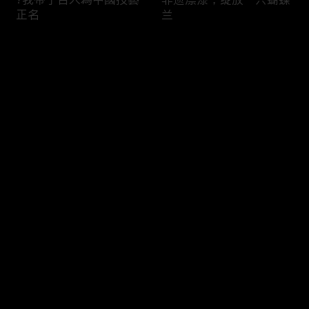
正名
兰
评论
您还没有登录，请先登录
用两千年前的中国工艺，
这是砂糖橘最害怕看到的
登录
为这朵花换上专属外衣
非遗…
最新评论
最热
/
最新
快来抢沙发～
这道宵夜，是减肥路上最
这是我过得最实在的情人
难跨过的一关！
节，藏在中餐里的浪漫！