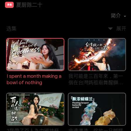
夏厨陈二十
美食
首播时间：
2019-08
简介
选集
展开
I spent a month making a
我可能是三百年來，第一
bowl of nothing
個在台灣媽祖廟舞醒獅的
大陸女孩
?我帶了百人為中國技藝
非遗漂漆，绽放一只蝴蝶