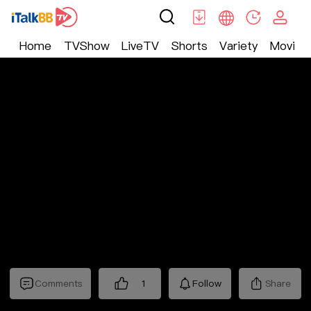
Home
TVShow
LiveTV
Shorts
Variety
Movie
Trending
>
Lifestyle
>
Mickeyworks TV
Comments
1
Follow
Share