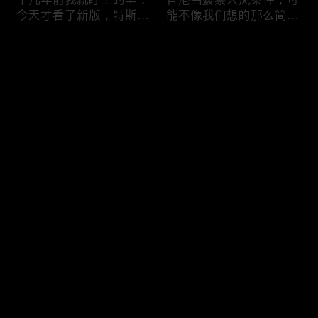
今天才看了新版，特斯拉
能不像我们想的那么简
Model X Plaid
单，我的一个分析
Comments
Please log in or sign up first
可能是特别值得买的SUV
一个山城不一样的发展，
Log In
跑车，特斯拉Model Y终
关于贵阳的这一天
于开到了，说说感觉
Comments
Hot
/
New
Add the first comment～
一个人为去增加难度的普
胡鑫宇被找到之后，真相
通悲剧事件，胡鑫宇的事
为什么更加扑朔迷离，这
件分析和该负责人是谁
次全部解密了吧