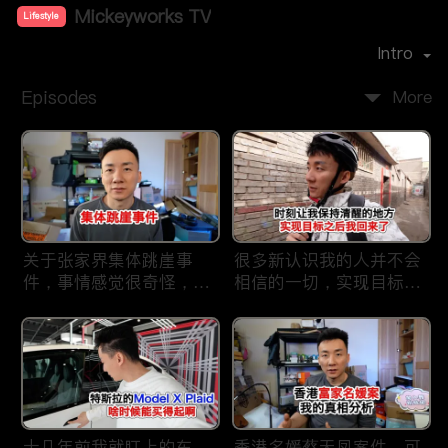
Mickeyworks TV
Lifestyle
Premiere Date：
2019-08
Intro
Episodes
More
关于张家界集体跳崖事
很多新认识我的人并不会
件，事情感觉很奇怪，不
相信的一切，实现目标之
太符合常理。
后我又回到了这里
十几年前我就盯上的车，
香港名媛蔡天凤案件，可