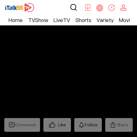
Home
TVShow
LiveTV
Shorts
Variety
Movie
Trending
>
Lifestyle
>
Mickeyworks TV
Comments
Like
Follow
Share