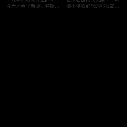
今天才看了新版，特斯拉
能不像我们想的那么简
Model X Plaid
单，我的一个分析
Comments
Please log in or sign up first
可能是特别值得买的SUV
一个山城不一样的发展，
Log In
跑车，特斯拉Model Y终
关于贵阳的这一天
于开到了，说说感觉
Comments
Hot
/
New
Add the first comment～
一个人为去增加难度的普
胡鑫宇被找到之后，真相
通悲剧事件，胡鑫宇的事
为什么更加扑朔迷离，这
件分析和该负责人是谁
次全部解密了吧