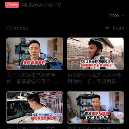
Mickeyworks TV
Lifestyle
Premiere Date：
2019-08
Intro
Episodes
More
关于张家界集体跳崖事
很多新认识我的人并不会
件，事情感觉很奇怪，不
相信的一切，实现目标之
太符合常理。
后我又回到了这里
十几年前我就盯上的车，
香港名媛蔡天凤案件，可