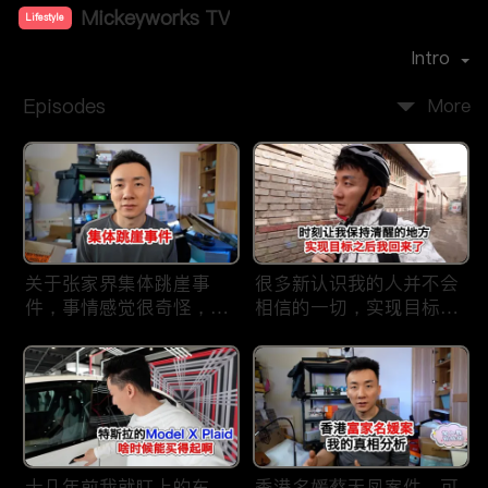
Mickeyworks TV
Lifestyle
Premiere Date：
2019-08
Intro
Episodes
More
关于张家界集体跳崖事
很多新认识我的人并不会
件，事情感觉很奇怪，不
相信的一切，实现目标之
太符合常理。
后我又回到了这里
十几年前我就盯上的车，
香港名媛蔡天凤案件，可