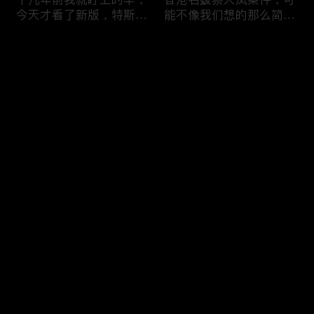
今天才看了新版，特斯拉
能不像我们想的那么简
Model X Plaid
单，我的一个分析
Comments
Please log in or sign up first
可能是特别值得买的SUV
一个山城不一样的发展，
Log In
跑车，特斯拉Model Y终
关于贵阳的这一天
于开到了，说说感觉
Comments
Hot
/
New
Add the first comment～
一个人为去增加难度的普
胡鑫宇被找到之后，真相
通悲剧事件，胡鑫宇的事
为什么更加扑朔迷离，这
件分析和该负责人是谁
次全部解密了吧