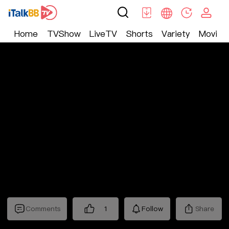
Home
TVShow
LiveTV
Shorts
Variety
Movie
Trending
>
Lifestyle
>
Mickeyworks TV
Comments
1
Follow
Share