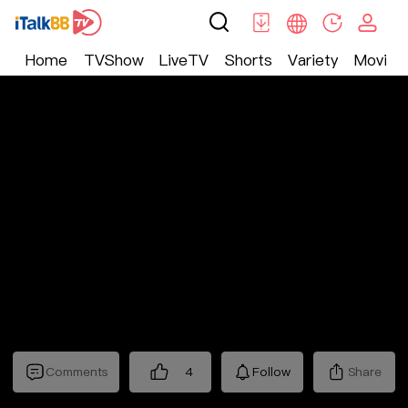
Home
TVShow
LiveTV
Shorts
Variety
Movie
Trending
>
Lifestyle
>
Mickeyworks TV
Comments
4
Follow
Share