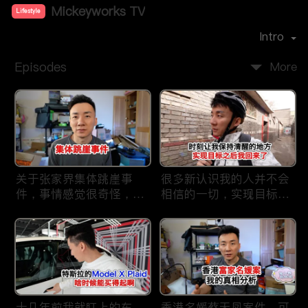
Mickeyworks TV
Lifestyle
Premiere Date：
2019-08
Intro
Episodes
More
关于张家界集体跳崖事
很多新认识我的人并不会
件，事情感觉很奇怪，不
相信的一切，实现目标之
太符合常理。
后我又回到了这里
十几年前我就盯上的车，
香港名媛蔡天凤案件，可