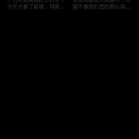
今天才看了新版，特斯拉
能不像我们想的那么简
Model X Plaid
单，我的一个分析
Comments
Please log in or sign up first
可能是特别值得买的SUV
一个山城不一样的发展，
Log In
跑车，特斯拉Model Y终
关于贵阳的这一天
于开到了，说说感觉
Comments
Hot
/
New
Add the first comment～
一个人为去增加难度的普
胡鑫宇被找到之后，真相
通悲剧事件，胡鑫宇的事
为什么更加扑朔迷离，这
件分析和该负责人是谁
次全部解密了吧