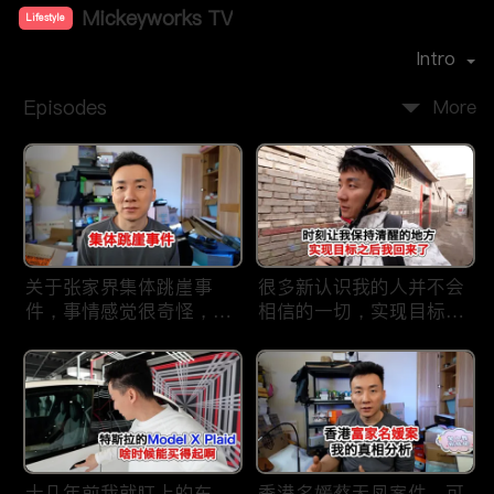
Mickeyworks TV
Lifestyle
Premiere Date：
2019-08
Intro
Episodes
More
关于张家界集体跳崖事
很多新认识我的人并不会
件，事情感觉很奇怪，不
相信的一切，实现目标之
太符合常理。
后我又回到了这里
十几年前我就盯上的车，
香港名媛蔡天凤案件，可