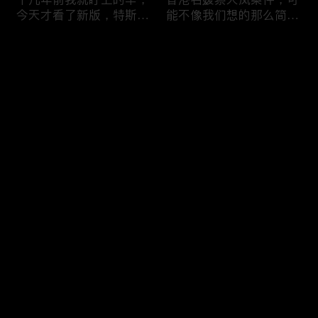
今天才看了新版，特斯拉
能不像我们想的那么简
Model X Plaid
单，我的一个分析
Comments
Please log in or sign up first
可能是特别值得买的SUV
一个山城不一样的发展，
Log In
跑车，特斯拉Model Y终
关于贵阳的这一天
于开到了，说说感觉
Comments
Hot
/
New
Add the first comment～
一个人为去增加难度的普
胡鑫宇被找到之后，真相
通悲剧事件，胡鑫宇的事
为什么更加扑朔迷离，这
件分析和该负责人是谁
次全部解密了吧