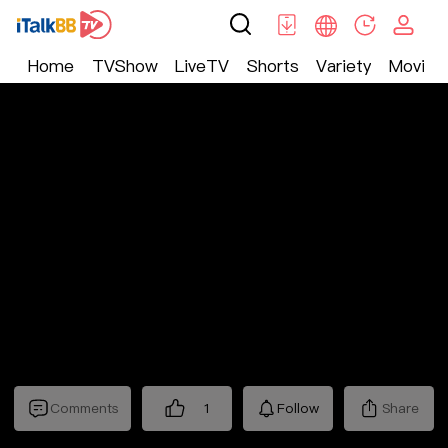
Home
TVShow
LiveTV
Shorts
Variety
Movie
Trending
>
Lifestyle
>
Mickeyworks TV
Comments
1
Follow
Share