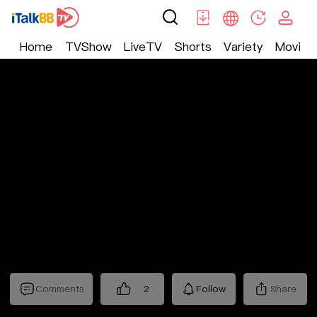
Home
TVShow
LiveTV
Shorts
Variety
Movie
Trending
>
生活
>
Mickeyworks TV
Comments
2
Follow
Share