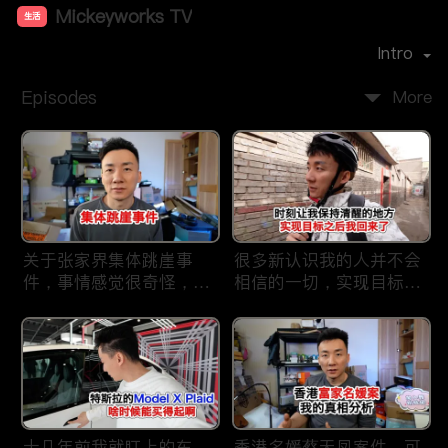
Mickeyworks TV
生活
Premiere Date：
2019-08
Intro
Episodes
More
关于张家界集体跳崖事
很多新认识我的人并不会
件，事情感觉很奇怪，不
相信的一切，实现目标之
太符合常理。
后我又回到了这里
十几年前我就盯上的车，
香港名媛蔡天凤案件，可