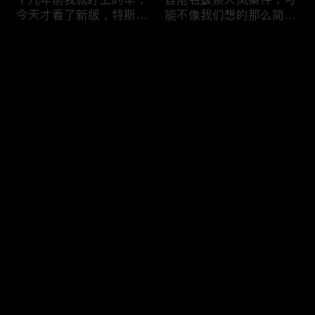
今天才看了新版，特斯拉
能不像我们想的那么简
Model X Plaid
单，我的一个分析
Comments
Please log in or sign up first
可能是特别值得买的SUV
一个山城不一样的发展，
Log In
跑车，特斯拉Model Y终
关于贵阳的这一天
于开到了，说说感觉
Comments
Hot
/
New
Add the first comment～
一个人为去增加难度的普
胡鑫宇被找到之后，真相
通悲剧事件，胡鑫宇的事
为什么更加扑朔迷离，这
件分析和该负责人是谁
次全部解密了吧