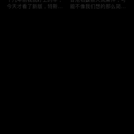
今天才看了新版，特斯拉
能不像我们想的那么简
Model X Plaid
单，我的一个分析
Comments
Please log in or sign up first
可能是特别值得买的SUV
一个山城不一样的发展，
Log In
跑车，特斯拉Model Y终
关于贵阳的这一天
于开到了，说说感觉
Comments
Hot
/
New
Add the first comment～
一个人为去增加难度的普
胡鑫宇被找到之后，真相
通悲剧事件，胡鑫宇的事
为什么更加扑朔迷离，这
件分析和该负责人是谁
次全部解密了吧