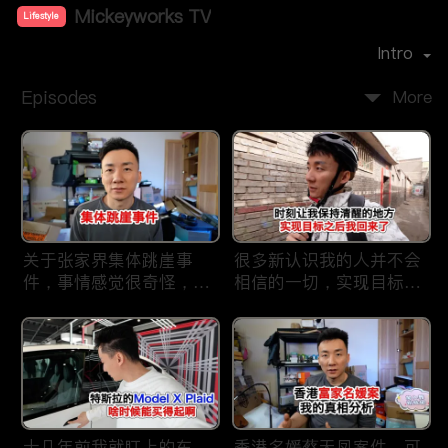
Mickeyworks TV
Lifestyle
Premiere Date：
2019-08
Intro
Episodes
More
关于张家界集体跳崖事
很多新认识我的人并不会
件，事情感觉很奇怪，不
相信的一切，实现目标之
太符合常理。
后我又回到了这里
十几年前我就盯上的车，
香港名媛蔡天凤案件，可