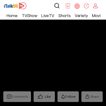
Home
TVShow
LiveTV
Shorts
Variety
Movie
Trending
>
Lifestyle
>
Mickeyworks TV
Comments
Like
Follow
Share