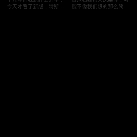
今天才看了新版，特斯拉
能不像我们想的那么简
Model X Plaid
单，我的一个分析
Comments
Please log in or sign up first
可能是特别值得买的SUV
一个山城不一样的发展，
Log In
跑车，特斯拉Model Y终
关于贵阳的这一天
于开到了，说说感觉
Comments
Hot
/
New
Add the first comment～
一个人为去增加难度的普
胡鑫宇被找到之后，真相
通悲剧事件，胡鑫宇的事
为什么更加扑朔迷离，这
件分析和该负责人是谁
次全部解密了吧