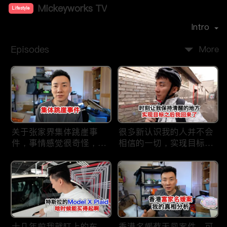
Mickeyworks TV
Lifestyle
Premiere Date：
2019-08
Intro
Episodes
More
关于张家界集体跳崖事
很多新认识我的人并不会
件，事情感觉很奇怪，不
相信的一切，实现目标之
太符合常理。
后我又回到了这里
十几年前我就盯上的车，
香港名媛蔡天凤案件，可