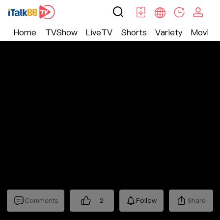
Home
TVShow
LiveTV
Shorts
Variety
Movie
Trending
>
Lifestyle
>
Mickeyworks TV
Comments
2
Follow
Share