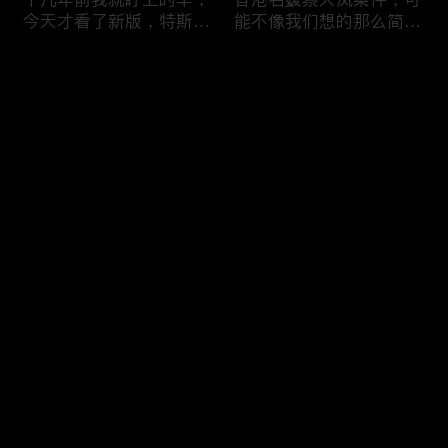
今天才看了新版，特斯拉
能不像我们想的那么简
Model X Plaid
单，我的一个分析
Comments
Please log in or sign up first
可能是特别值得买的SUV
一个山城不一样的发展，
Log In
跑车，特斯拉Model Y终
关于贵阳的这一天
于开到了，说说感觉
Comments
Hot
/
New
Add the first comment～
一个人为去增加难度的普
胡鑫宇被找到之后，真相
通悲剧事件，胡鑫宇的事
为什么更加扑朔迷离，这
件分析和该负责人是谁
次全部解密了吧