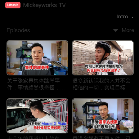
Mickeyworks TV
Lifestyle
Premiere Date：
2019-08
Intro
Episodes
More
关于张家界集体跳崖事
很多新认识我的人并不会
件，事情感觉很奇怪，不
相信的一切，实现目标之
太符合常理。
后我又回到了这里
十几年前我就盯上的车，
香港名媛蔡天凤案件，可