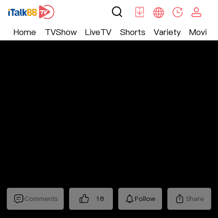
Home
TVShow
LiveTV
Shorts
Variety
Movie
Trending
>
Lifestyle
>
Mickeyworks TV
Comments
18
Follow
Share