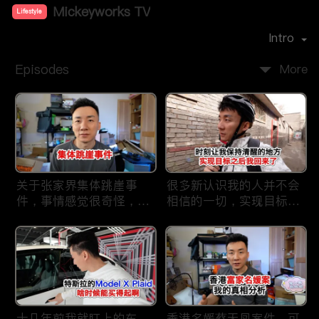
Mickeyworks TV
Lifestyle
Premiere Date：
2019-08
Intro
Episodes
More
关于张家界集体跳崖事
很多新认识我的人并不会
件，事情感觉很奇怪，不
相信的一切，实现目标之
太符合常理。
后我又回到了这里
十几年前我就盯上的车，
香港名媛蔡天凤案件，可