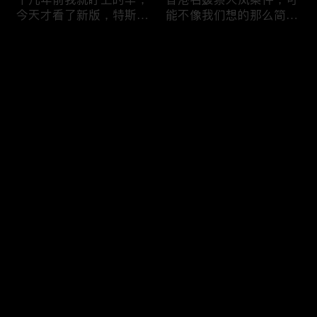
今天才看了新版，特斯拉
能不像我们想的那么简
Model X Plaid
单，我的一个分析
Comments
Please log in or sign up first
可能是特别值得买的SUV
一个山城不一样的发展，
Log In
跑车，特斯拉Model Y终
关于贵阳的这一天
于开到了，说说感觉
Comments
Hot
/
New
Add the first comment～
一个人为去增加难度的普
胡鑫宇被找到之后，真相
通悲剧事件，胡鑫宇的事
为什么更加扑朔迷离，这
件分析和该负责人是谁
次全部解密了吧