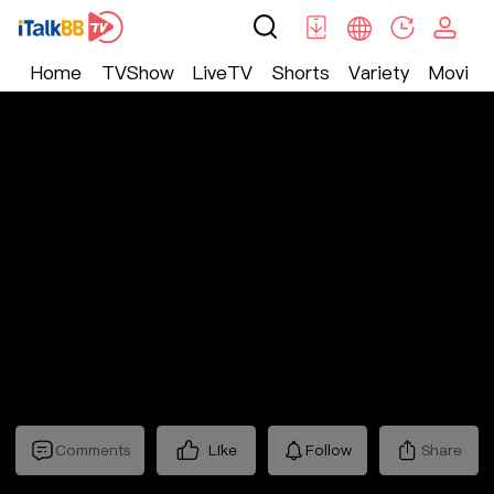
Home
TVShow
LiveTV
Shorts
Variety
Movie
Trending
>
Lifestyle
>
Mickeyworks TV
Comments
Like
Follow
Share