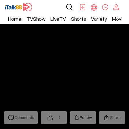
Home
TVShow
LiveTV
Shorts
Variety
Movie
Trending
>
Lifestyle
>
Mickeyworks TV
Comments
1
Follow
Share