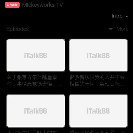
Mickeyworks TV
Lifestyle
Premiere Date：
2019-08
Intro
Episodes
More
关于张家界集体跳崖事
很多新认识我的人并不会
件，事情感觉很奇怪，不
相信的一切，实现目标之
太符合常理。
后我又回到了这里
十几年前我就盯上的车，
香港名媛蔡天凤案件，可