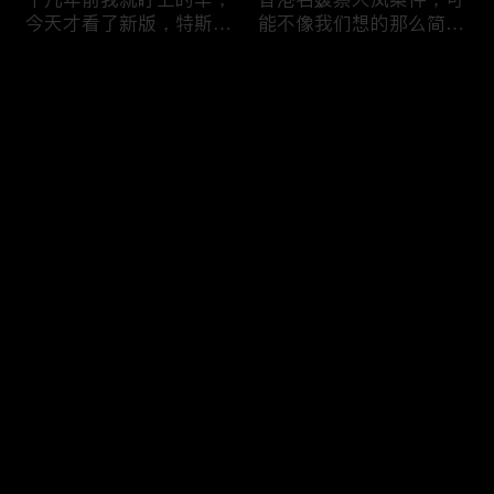
今天才看了新版，特斯拉
能不像我们想的那么简
Model X Plaid
单，我的一个分析
Comments
Please log in or sign up first
可能是特别值得买的SUV
一个山城不一样的发展，
Log In
跑车，特斯拉Model Y终
关于贵阳的这一天
于开到了，说说感觉
Comments
Hot
/
New
Add the first comment～
一个人为去增加难度的普
胡鑫宇被找到之后，真相
通悲剧事件，胡鑫宇的事
为什么更加扑朔迷离，这
件分析和该负责人是谁
次全部解密了吧