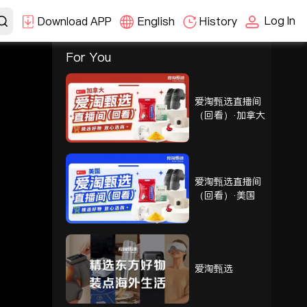
Log In
Download APP
English
History
For You
Episodes
关于张家界集体
爱淘甄选直播间
跳崖事件，事情
感觉很奇怪，不
（回看）·加拿大
太符合常理。
很多新认识我的
人并不会相信的
一切，实现目标
之后我又回到了
爱淘甄选直播间
这里
（回看）·美国
十几年前我就盯
上的车，今天才
看了新版，特斯
拉Model X Plaid
香港名媛蔡天凤
案件，可能不像
爱淘甄选
我们想的那么简
单，我的一个分
析