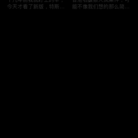
今天才看了新版，特斯拉
能不像我们想的那么简
Model X Plaid
单，我的一个分析
Comments
Please log in or sign up first
可能是特别值得买的SUV
一个山城不一样的发展，
Log In
跑车，特斯拉Model Y终
关于贵阳的这一天
于开到了，说说感觉
Comments
Hot
/
New
Add the first comment～
一个人为去增加难度的普
胡鑫宇被找到之后，真相
通悲剧事件，胡鑫宇的事
为什么更加扑朔迷离，这
件分析和该负责人是谁
次全部解密了吧