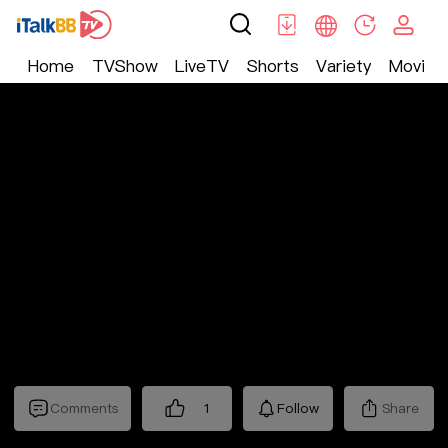
Home
TVShow
LiveTV
Shorts
Variety
Movie
Trending
>
Lifestyle
>
Mickeyworks TV
Comments
1
Follow
Share