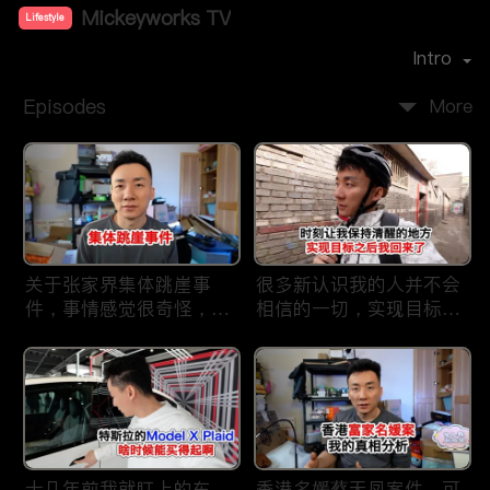
Mickeyworks TV
Lifestyle
Premiere Date：
2019-08
Intro
Episodes
More
关于张家界集体跳崖事
很多新认识我的人并不会
件，事情感觉很奇怪，不
相信的一切，实现目标之
太符合常理。
后我又回到了这里
十几年前我就盯上的车，
香港名媛蔡天凤案件，可