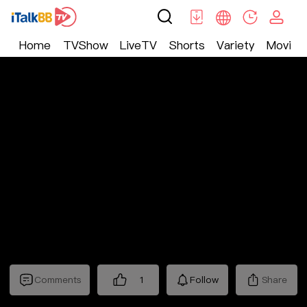
Home
TVShow
LiveTV
Shorts
Variety
Movie
Trending
>
Lifestyle
>
Mickeyworks TV
Comments
1
Follow
Share