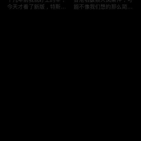
今天才看了新版，特斯拉
能不像我们想的那么简
Model X Plaid
单，我的一个分析
Comments
Please log in or sign up first
可能是特别值得买的SUV
一个山城不一样的发展，
Log In
跑车，特斯拉Model Y终
关于贵阳的这一天
于开到了，说说感觉
Comments
Hot
/
New
Add the first comment～
一个人为去增加难度的普
胡鑫宇被找到之后，真相
通悲剧事件，胡鑫宇的事
为什么更加扑朔迷离，这
件分析和该负责人是谁
次全部解密了吧