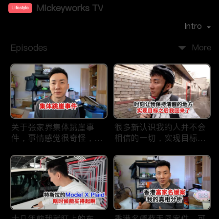
Mickeyworks TV
Lifestyle
Premiere Date：
2019-08
Intro
Episodes
More
关于张家界集体跳崖事
很多新认识我的人并不会
件，事情感觉很奇怪，不
相信的一切，实现目标之
太符合常理。
后我又回到了这里
十几年前我就盯上的车，
香港名媛蔡天凤案件，可