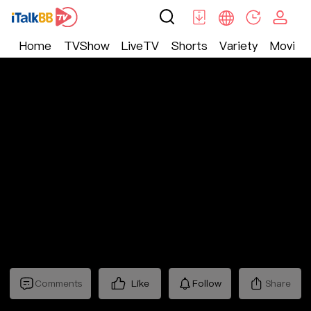
Home
TVShow
LiveTV
Shorts
Variety
Movie
Trending
>
Lifestyle
>
Mickeyworks TV
Comments
Like
Follow
Share