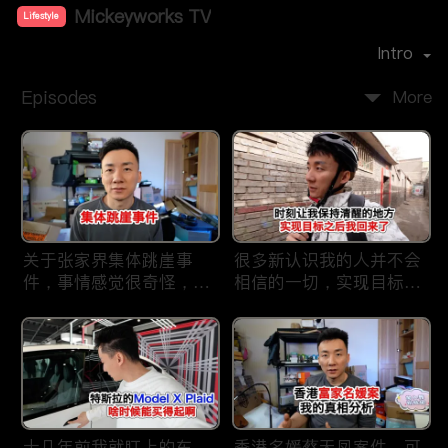
Mickeyworks TV
Lifestyle
Premiere Date：
2019-08
Intro
Episodes
More
关于张家界集体跳崖事
很多新认识我的人并不会
件，事情感觉很奇怪，不
相信的一切，实现目标之
太符合常理。
后我又回到了这里
十几年前我就盯上的车，
香港名媛蔡天凤案件，可