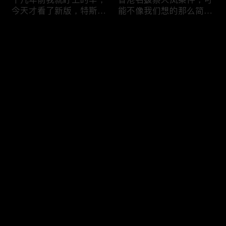
今天才看了新版，特斯拉
能不像我们想的那么简
Model X Plaid
单，我的一个分析
Comments
Please log in or sign up first
可能是特别值得买的SUV
一个山城不一样的发展，
Log In
跑车，特斯拉Model Y终
关于贵阳的这一天
于开到了，说说感觉
Comments
Hot
/
New
Add the first comment～
一个人为去增加难度的普
胡鑫宇被找到之后，真相
通悲剧事件，胡鑫宇的事
为什么更加扑朔迷离，这
件分析和该负责人是谁
次全部解密了吧