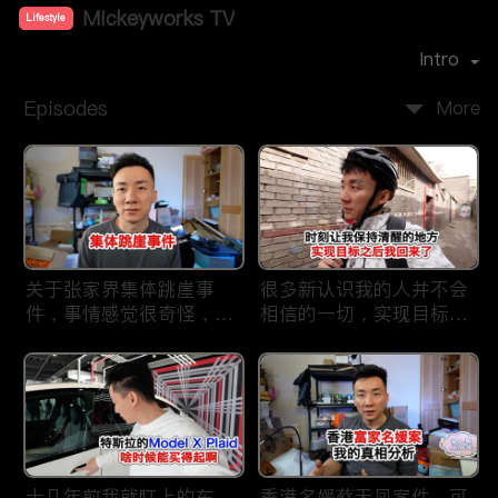
Mickeyworks TV
Lifestyle
Premiere Date：
2019-08
Intro
Episodes
More
关于张家界集体跳崖事
很多新认识我的人并不会
件，事情感觉很奇怪，不
相信的一切，实现目标之
太符合常理。
后我又回到了这里
十几年前我就盯上的车，
香港名媛蔡天凤案件，可