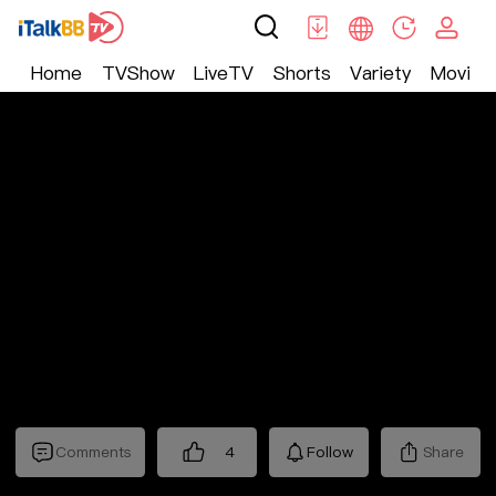
Home
TVShow
LiveTV
Shorts
Variety
Movie
Trending
>
Lifestyle
>
Mickeyworks TV
Comments
4
Follow
Share