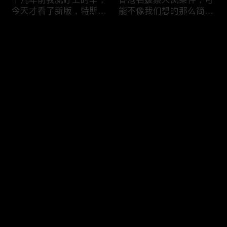
今天才看了新版，特斯拉
能不像我们想的那么简
Model X Plaid
单，我的一个分析
Comments
Please log in or sign up first
可能是特别值得买的SUV
一个山城不一样的发展，
Log In
跑车，特斯拉Model Y终
关于贵阳的这一天
于开到了，说说感觉
Comments
Hot
/
New
Add the first comment～
一个人为去增加难度的普
胡鑫宇被找到之后，真相
通悲剧事件，胡鑫宇的事
为什么更加扑朔迷离，这
件分析和该负责人是谁
次全部解密了吧